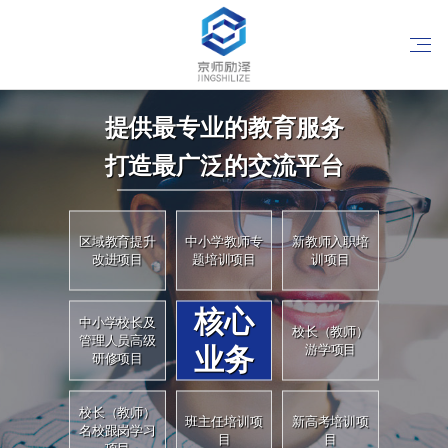
提供最专业的教育服务
打造最广泛的交流平台
区域教育提升
中小学教师专
新教师入职培
改进项目
题培训项目
训项目
核心
中小学校长及
校长（教师）
管理人员高级
业务
游学项目
研修项目
校长（教师）
班主任培训项
新高考培训项
名校跟岗学习
目
目